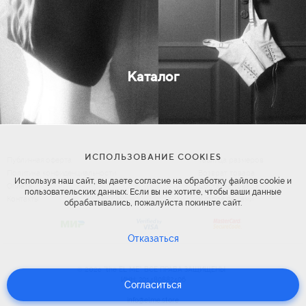
Каталог
ИСПОЛЬЗОВАНИЕ COOKIES
Публичная оферта
Таблица размеров
Политика конфиденциальности
Возврат товара
Используя наш сайт, вы даете согласие на обработку файлов cookie и
Оплата
Доставка товара
пользовательских данных. Если вы не хотите, чтобы ваши данные
Контакты
Уход за вещами
обрабатывались, пожалуйста покиньте сайт.
Отказаться
2026
©
"the EL ME". ВСЕ ПРАВА ЗАЩИЩЕНЫ
ИНН: 201480882406
Согласиться
info@elme.store